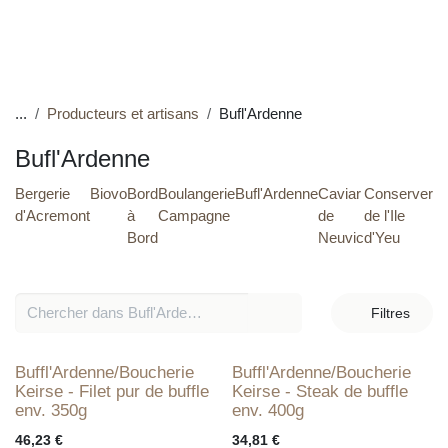
Contactez-nous !
...
Producteurs et artisans
Bufl'Ardenne
Bufl'Ardenne
Bergerie
Biovo
Bord
Boulangerie
Bufl'Ardenne
Caviar
Conse
d'Acremont
à
Campagne
de
de l'Il
Bord
Neuvic
d'Yeu
Filtres
Buffl'Ardenne/Boucherie
Buffl'Ardenne/Boucherie
Keirse - Filet pur de
Keirse - Steak de buffle