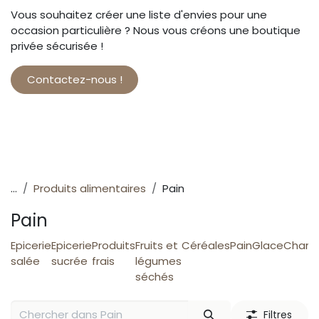
Vous souhaitez créer une liste d'envies pour une
occasion particulière ? Nous vous créons une boutique
privée sécurisée !
Contactez-nous !
...
Produits alimentaires
Pain
Pain
Epicerie
Epicerie
Produits
Fruits et
Céréales
Pain
Glace
Charcu
salée
sucrée
frais
légumes
séchés
Filtres